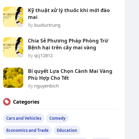
Kỹ thuật xử lý thuốc khi mới đào
mai
By
buiductrung
Chia Sẻ Phương Pháp Phòng Trừ
Bệnh hại trên cây mai vàng
By
qcj12812
Bí quyết Lựa Chọn Cành Mai Vàng
Phù Hợp Cho Tết
By
nguyenbich
Categories
Cars and Vehicles
Comedy
Economics and Trade
Education