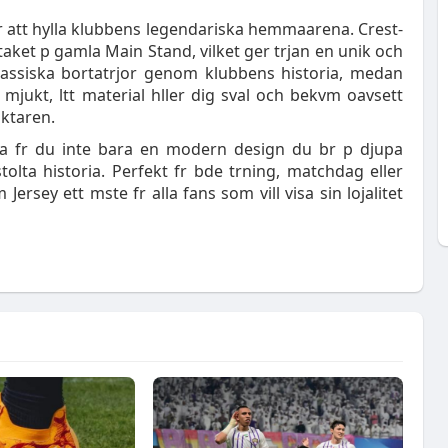
r att hylla klubbens legendariska hemmaarena. Crest-
aket p gamla Main Stand, vilket ger trjan en unik och
klassiska bortatrjor genom klubbens historia, medan
ukt, ltt material hller dig sval och bekvm oavsett
lktaren.
ja fr du inte bara en modern design du br p djupa
tolta historia. Perfekt fr bde trning, matchdag eller
rsey ett mste fr alla fans som vill visa sin lojalitet