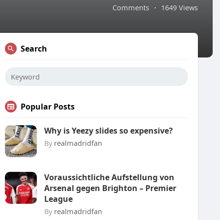
Comments
·
1649 Views
Search
Popular Posts
Why is Yeezy slides so expensive?
By
realmadridfan
Voraussichtliche Aufstellung von
Arsenal gegen Brighton – Premier
League
By
realmadridfan