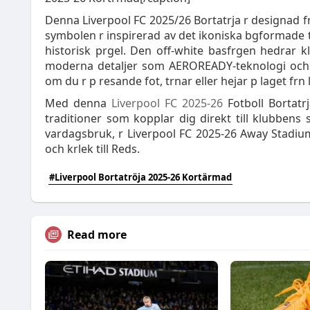
Denna Liverpool FC 2025/26 Bortatrja r designad f
symbolen r inspirerad av det ikoniska bgformade t
historisk prgel. Den off-white basfrgen hedrar 
moderna detaljer som AEROREADY-teknologi och mj
om du r p resande fot, trnar eller hejar p laget frn 
Med denna
Liverpool FC 2025-26
Fotboll Bortatr
traditioner som kopplar dig direkt till klubbens s
vardagsbruk, r Liverpool FC 2025-26 Away Stadium Je
och krlek till Reds.
#Liverpool Bortatröja 2025-26 Kortärmad
Read more