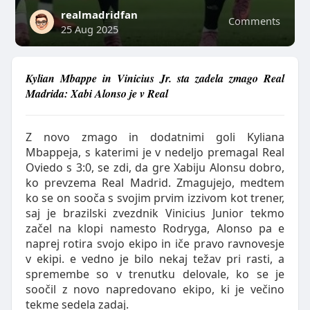
realmadridfan
Comments
25 Aug 2025
Kylian Mbappe in Vinicius Jr. sta zadela zmago Real
Madrida: Xabi Alonso je v Real
Z novo zmago in dodatnimi goli Kyliana
Mbappeja, s katerimi je v nedeljo premagal Real
Oviedo s 3:0, se zdi, da gre Xabiju Alonsu dobro,
ko prevzema Real Madrid. Zmagujejo, medtem
ko se on sooča s svojim prvim izzivom kot trener,
saj je brazilski zvezdnik Vinicius Junior tekmo
začel na klopi namesto Rodryga, Alonso pa e
naprej rotira svojo ekipo in iče pravo ravnovesje
v ekipi. e vedno je bilo nekaj težav pri rasti, a
spremembe so v trenutku delovale, ko se je
soočil z novo napredovano ekipo, ki je večino
tekme sedela zadaj.