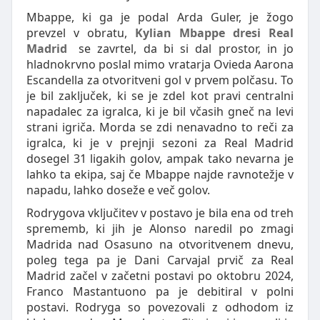
Mbappe, ki ga je podal Arda Guler, je žogo
prevzel v obratu,
Kylian Mbappe dresi Real
Madrid
se zavrtel, da bi si dal prostor, in jo
hladnokrvno poslal mimo vratarja Ovieda Aarona
Escandella za otvoritveni gol v prvem polčasu. To
je bil zaključek, ki se je zdel kot pravi centralni
napadalec za igralca, ki je bil včasih gneč na levi
strani igriča. Morda se zdi nenavadno to reči za
igralca, ki je v prejnji sezoni za Real Madrid
dosegel 31 ligakih golov, ampak tako nevarna je
lahko ta ekipa, saj če Mbappe najde ravnotežje v
napadu, lahko doseže e več golov.
Rodrygova vključitev v postavo je bila ena od treh
sprememb, ki jih je Alonso naredil po zmagi
Madrida nad Osasuno na otvoritvenem dnevu,
poleg tega pa je Dani Carvajal prvič za Real
Madrid začel v začetni postavi po oktobru 2024,
Franco Mastantuono pa je debitiral v polni
postavi. Rodryga so povezovali z odhodom iz