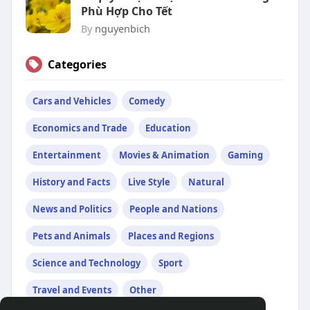
Phù Hợp Cho Tết
By
nguyenbich
Categories
Cars and Vehicles
Comedy
Economics and Trade
Education
Entertainment
Movies & Animation
Gaming
History and Facts
Live Style
Natural
News and Politics
People and Nations
Pets and Animals
Places and Regions
Science and Technology
Sport
Travel and Events
Other