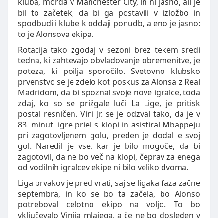
kluba, morda v Manchester City, in ni jasno, ali je
bil to začetek, da bi ga postavili v izložbo in
spodbudili klube k oddaji ponudb, a eno je jasno:
to je Alonsova ekipa.
Rotacija tako zgodaj v sezoni brez tekem sredi
tedna, ki zahtevajo obvladovanje obremenitve, je
poteza, ki poilja sporočilo. Svetovno klubsko
prvenstvo se je zdelo kot poskus za Alonsa z Real
Madridom, da bi spoznal svoje nove igralce, toda
zdaj, ko so se prižgale luči La Lige, je pritisk
postal resničen. Vini Jr. se je odzval tako, da je v
83. minuti igre priel s klopi in asistiral Mbappeju
pri zagotovljenem golu, preden je dodal e svoj
gol. Naredil je vse, kar je bilo mogoče, da bi
zagotovil, da ne bo več na klopi, čeprav za enega
od vodilnih igralcev ekipe ni bilo veliko dvoma.
Liga prvakov je pred vrati, saj se ligaka faza začne
septembra, in ko se bo ta začela, bo Alonso
potreboval celotno ekipo na voljo. To bo
vključevalo Vinija mlajega, a če ne bo dosleden v