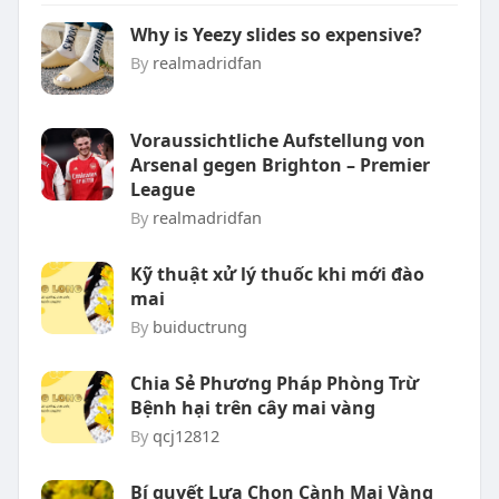
Why is Yeezy slides so expensive?
By
realmadridfan
Voraussichtliche Aufstellung von
Arsenal gegen Brighton – Premier
League
By
realmadridfan
Kỹ thuật xử lý thuốc khi mới đào
mai
By
buiductrung
Chia Sẻ Phương Pháp Phòng Trừ
Bệnh hại trên cây mai vàng
By
qcj12812
Bí quyết Lựa Chọn Cành Mai Vàng