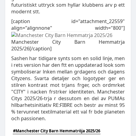
futuristiskt uttryck som hyllar klubbens arv p ett
modernt stt.
[caption id="attachment_22559"
align="alignnone" width="800"]
Manchester City Barn Hemmatrja
2025/26[/caption]
Sashen har tidigare synts som en solid linje, men
i rets version har den ftt en uppdaterad look som
symboliserar lnken mellan grdagens och dagens
Cityzens. Svarta detaljer och logotyper ger en
stilren kontrast mot trjans frger, och ordmrket
"CITY" i nacken frstrker identiteten. Manchester
Citys 2025/26-trja r dessutom en del av PUMAs
hllbarhetsinitiativ RE:FIBRE och bestr av minst 95
% tervunnet textilmaterial ett val fr bde planeten
och passionen.
#Manchester City Barn Hemmatröja 2025/26