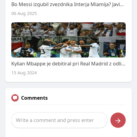
Bo Messi izgubil zvezdnika Interja Miamija? Javier Mascherano dvomi o prihodnosti svetovnega prvaka.
06 Aug 2025
Kylian Mbappe je debitiral pri Real Madrid z odličnim golom
15 Aug 2024
Comments