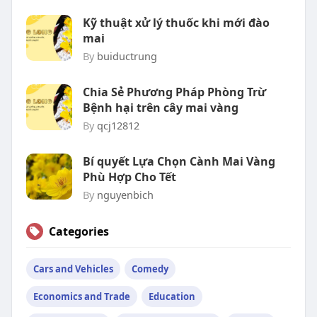
Kỹ thuật xử lý thuốc khi mới đào
mai
By
buiductrung
Chia Sẻ Phương Pháp Phòng Trừ
Bệnh hại trên cây mai vàng
By
qcj12812
Bí quyết Lựa Chọn Cành Mai Vàng
Phù Hợp Cho Tết
By
nguyenbich
Categories
Cars and Vehicles
Comedy
Economics and Trade
Education