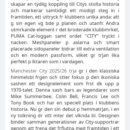
skapar en tydlig koppling till Citys stolta historia
och markerar samtidigt ett modigt steg in i
framtiden, ett uttryck fr klubbens unika anda: att
g sin egen vg bde p planen och utanfr. Andra
utmrkande element r det broderade klubbmrket,
PUMA Cat-loggan samt ordet "CITY" tryckt i
nacken. Meshpaneler p axlarna och smart
placerade sidopaneler bidrar till extra ventilation
och en modern passform, vilket gr trjan lika
perfekt p lktaren som i vardagen.
Manchester City 2025/26 trja
gr i den klassiska
himmelsbl frgen och stter fokus p den ikoniska
sashen ett designelement som frst dk upp p
1970-talet. Denna sash bars av legendarer som
Mike Summerbee, Colin Bell, Francis Lee och
Tony Book och har en speciell plats i klubbens
historia. Nu gr den sin debut p hemmatrjan, i en
ny tolkning dr vitt mter det vlknda bl. Designen
binder samman generationer av City-supportrar
genom att frena det frflutna med framtiden i ett