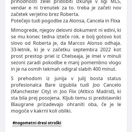
prihodnosti želel pridobiti izkunje v ligi MLS,
vendar e ni trenutek za to. treba je začeti nov
začetek verjetno brez Roberta.
Potečejo tudi pogodbe za Alonsa, Cancela in Flixa
Mimogrede, njegov delovni dokument ni edini, ki
se mu konec tedna izteče rok. e bolj gotovo kot
slovo od Roberta je, da Marcos Alonso odhaja.
33-letnik, ki je v začetku septembra 2022 kot
prost prestop priel iz Chelseaja, je imel v minuli
sezoni zaradi pokodbe e manj pomembno vlogo
in je na osmih tekmah odigral slabih 400 minut.
S prehodom iz junija v julij bosta status
profesionalca Bare izgubila tudi Joo Cancelo
(Manchester City) in Joo Flix (Atltico Madrid), ki
sta bila prej posojena. Kljub temu si predstavniki
Blaugrane prizadevajo ohraniti oba, če je le
mogoče v kakrni koli obliki.
#nogometni dresi otroški