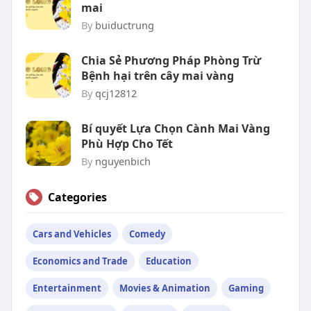
mai
By
buiductrung
Chia Sẻ Phương Pháp Phòng Trừ
Bệnh hại trên cây mai vàng
By
qcj12812
Bí quyết Lựa Chọn Cành Mai Vàng
Phù Hợp Cho Tết
By
nguyenbich
Categories
Cars and Vehicles
Comedy
Economics and Trade
Education
Entertainment
Movies & Animation
Gaming