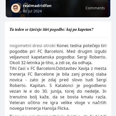
realmadridfan
Comments
01 Jul 2024
Ta teden se iztečejo štiri pogodbe: kaj pa kapetan?
nogometni dresi otroki
Konec tedna potečejo tiri
pogodbe pri FC Barceloni. Med drugim izgubi
veljavnost kapetanska pogodba: Sergi Roberto.
Okoli 32-letnika je tiho, a zdi se, da odhaja.
Tihi časi v FC Barceloni.Odstavitev Xavija z mesta
trenerja FC Barcelone je bila zanj precej slaba
novica - zato je zdaj pred slovo tudi Sergi
Roberto. Kapitan. S Katalonci je pogodbeno
vezan le e do 30. junija, torej do nedelje. In
trenutno bolj kaže, da se bosta kmalu razla.
Veteran očitno ne igra velike vloge v načrtih
novega trenerja Hansija Flicka.