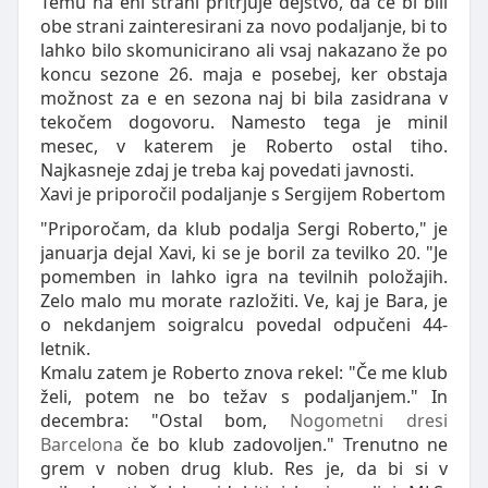
Temu na eni strani pritrjuje dejstvo, da če bi bili
obe strani zainteresirani za novo podaljanje, bi to
lahko bilo skomunicirano ali vsaj nakazano že po
koncu sezone 26. maja e posebej, ker obstaja
možnost za e en sezona naj bi bila zasidrana v
tekočem dogovoru. Namesto tega je minil
mesec, v katerem je Roberto ostal tiho.
Najkasneje zdaj je treba kaj povedati javnosti.
Xavi je priporočil podaljanje s Sergijem Robertom
"Priporočam, da klub podalja Sergi Roberto," je
januarja dejal Xavi, ki se je boril za tevilko 20. "Je
pomemben in lahko igra na tevilnih položajih.
Zelo malo mu morate razložiti. Ve, kaj je Bara, je
o nekdanjem soigralcu povedal odpučeni 44-
letnik.
Kmalu zatem je Roberto znova rekel: "Če me klub
želi, potem ne bo težav s podaljanjem." In
decembra: "Ostal bom,
Nogometni dresi
Barcelona
če bo klub zadovoljen." Trenutno ne
grem v noben drug klub. Res je, da bi si v