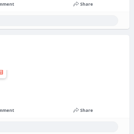
mment
Share
mment
Share