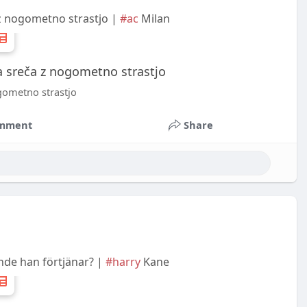
a z nogometno strastjo |
#ac
Milan
ja sreča z nogometno strastjo
ogometno strastjo
mment
Share
nde han förtjänar? |
#harry
Kane