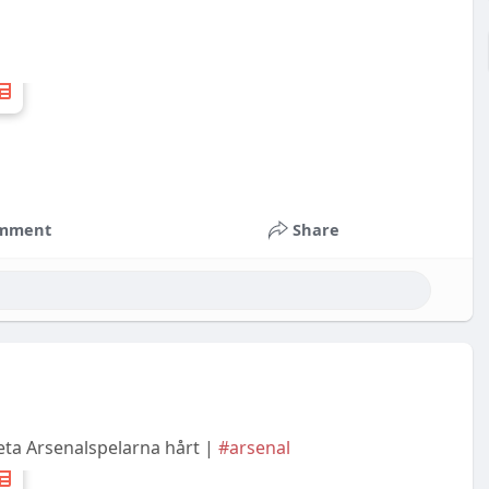
mment
Share
eta Arsenalspelarna hårt |
#arsenal