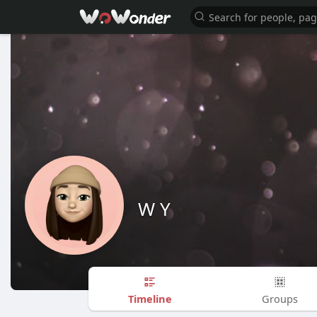
W Y
Timeline
Groups